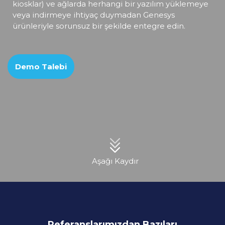
kiosklar) ve ağlarda herhangi bir yazılım yüklemeye
veya
indirmeye ihtiyaç duymadan Genesys
ürünleriyle sorunsuz bir şekilde entegre edin.
Demo Talebi
Aşağı Kaydır
Referanslarımızdan Bazıları